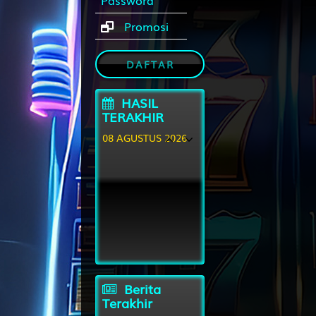
Password
Promosi
DAFTAR
HASIL
TERAKHIR
08 AGUSTUS 2026
TEXASDAY
0218
FLORIDAMID
8005
ILLINOISMDAY
8776
MISSOURIMDAY
Berita
2625
Terakhir